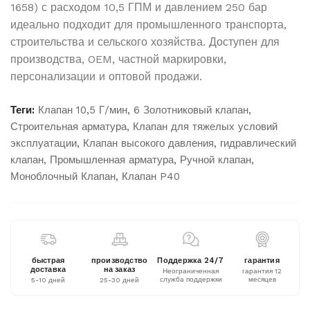
1658) с расходом 10,5 ГПМ и давлением 250 бар
идеально подходит для промышленного транспорта,
строительства и сельского хозяйства. Доступен для
производства, OEM, частной маркировки,
персонализации и оптовой продажи.
Теги:
Клапан 10,5 Г/мин
,
6 Золотниковый клапан
,
Строительная арматура
,
Клапан для тяжелых условий
эксплуатации
,
Клапан высокого давления
,
гидравлический
клапан
,
Промышленная арматура
,
Ручной клапан
,
Моноблочный Клапан
,
Клапан P40
быстрая
производство
Поддержка 24/7
гарантия
доставка
на заказ
Неограниченная
гарантия 12
служба поддержки
месяцев
5-10 дней
25-30 дней