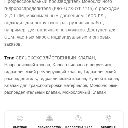
Профессиональный производитель моноблочного
гидрораспределителя (P80-U78-OT 1715) с расходом
21,2 ГПМ, максимальным давлением 4600 PSI,
подходит для погрузочно-разгрузочных работ,
например, для вилочных погрузчиков. Доступен для
OEM, частных марок, индивидуальных и оптовых
заказов.
Теги:
СЕЛЬСКОХОЗЯЙСТВЕННЫЙ КЛАПАН
,
Направляющий клапан
,
Клапан вилочного погрузчика
,
гидравлический регулирующий клапан
,
Гидравлический
распределитель
,
гидравлический клапан
,
Ручной клапан
,
Клапан для транспортировки материалов
,
Моноблочный
распределительный клапан
,
Моноблочный Клапан
быстрая
производство
Поддержка 24/7
гарантия