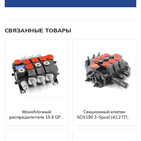
СВЯЗАННЫЕ ТОВАРЫ
Моноблочный
Секционный клапан
распределитель 15,8 GPM
SDS180 3-Spool (42,2 ГПМ)
3 золотника ручной
- Производитель для
HSDS15 - Производство,
дистрибьюторов,
OEM, частные марки, заказ
оптовиков и агентств
и оптовая продажа