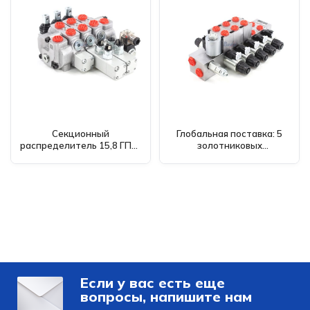
Секционный
Глобальная поставка: 5
распределитель 15,8 ГПМ,
золотниковых
ручной 3 золотника SD6,
электрических
управление с помощью
пропорциональных
микропереключателя
секционных
распределителей 10,5
GPM DCV56
Если у вас есть еще
вопросы, напишите нам