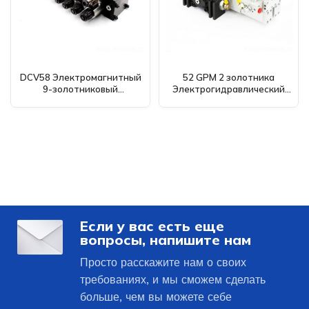
DCV58 Электромагнитный
52 GPM 2 золотника
9-золотниковый
Электрогидравлический
секционный
клапан управления
распределительный
направлением (DCV200) -
клапан
Глобальный поставщик и
дистрибьютор
Если у вас есть еще
вопросы, напишите нам
Просто расскажите нам о своих
требованиях, и мы сможем сделать
больше, чем вы можете себе