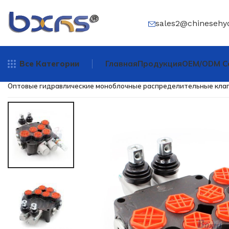
sales2@chinesehy
Все Категории
Главная
Продукция
OEM/ODM С
Главная
/
Направляющий регулирующий клапан
/
Моноблочный р
Оптовые гидравлические моноблочные распределительные клапа