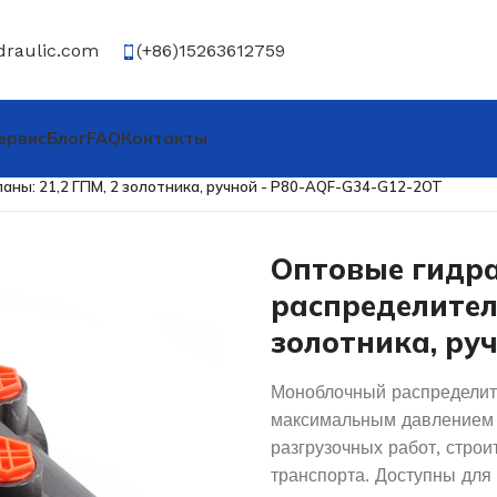
draulic.com
(+86)15263612759
ервис
Блог
FAQ
Контакты
егулирующий клапан
/
ны: 21,2 ГПМ, 2 золотника, ручной - P80-AQF-G34-G12-2OT
Оптовые гидр
распределител
золотника, ру
Моноблочный распределит
максимальным давлением 3
разгрузочных работ, строи
транспорта. Доступны для