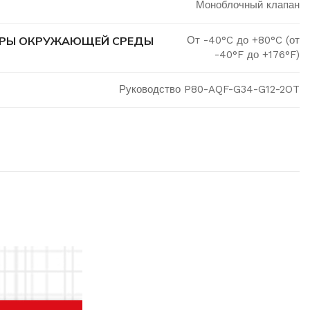
Моноблочный клапан
УРЫ ОКРУЖАЮЩЕЙ СРЕДЫ
От -40°C до +80°C (от
-40°F до +176°F)
Руководство P80-AQF-G34-G12-2OT