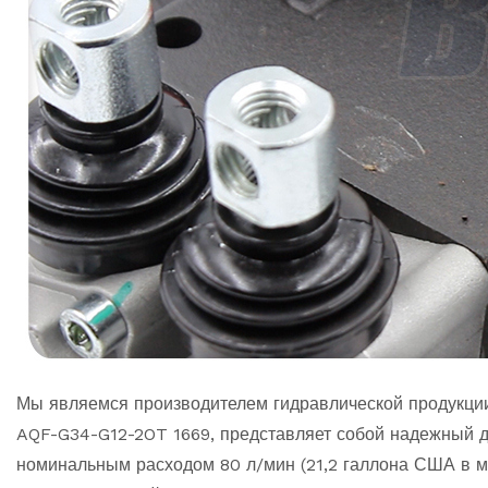
Мы являемся производителем гидравлической продукци
AQF-G34-G12-2OT 1669, представляет собой надежный д
номинальным расходом 80 л/мин (21,2 галлона США в м