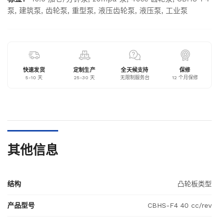
泵
,
建筑泵
,
齿轮泵
,
重型泵
,
液压齿轮泵
,
液压泵
,
工业泵
快速发货
定制生产
全天候支持
保修
5-10 天
25-30 天
无限制服务台
12 个月保修
其他信息
结构
凸轮板类型
产品型号
CBHS-F4 40 cc/rev