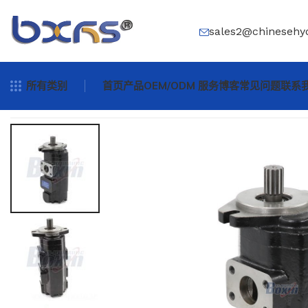
sales2@chinesehy
所有类别
首页
产品
OEM/ODM 服务
博客
常见问题
联系
首页
/
液压齿轮泵
/
CBHS-F420 液压齿轮泵 (20 cc/rev) - 制造商