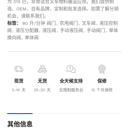
为 315 巴，非常适合叉车物料搬运应用。我们提供制
造、OEM、自有品牌、定制和批发选择。如需了解分销
机会，请联系我们。
标签：
80 升/分钟 阀门
,
农用阀门
,
叉车阀
,
液压控制
阀
,
液压分配器
,
液压阀
,
手动液压阀
,
手动阀门
,
单体
换向阀
,
单体阀
现货
无货
全天候支持
保修
5-10 天
25-30 天
无限制服务台
12 个月保修
其他信息