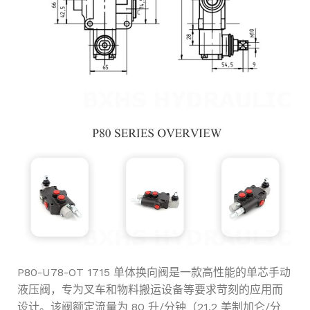
P80-U78-OT 1715 单体换向阀是一款高性能的单芯手动
液压阀，专为叉车和物料搬运设备等要求苛刻的应用而
设计。该阀额定流量为 80 升/分钟（21.2 美制加仑/分