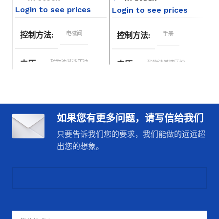
Login to see prices
Login to see prices
Lo
电磁阀
控制方法
手册
控制方法
矿物油基液压油
中压
矿物油基液压油
中压
40 升/分钟
标称流量
40 升/分钟
标称流量
（10.5 加仑/
（10.5 加仑/
分钟）
分钟）
如果您有更多问题，请写信给我们
12 CST-400
粘度范围
12 CST-400
粘度范围
只要告诉我们您的要求，我们能做的远远超
CST
CST
出您的想象。
P 端口最大
工作压力
P 端口最大
工作压力
250 巴
250 巴
160 巴、
内部泄漏
160 巴、
内部泄漏
50℃ 条件下
50℃ 条件下
15 毫升/分钟
15 毫升/分钟