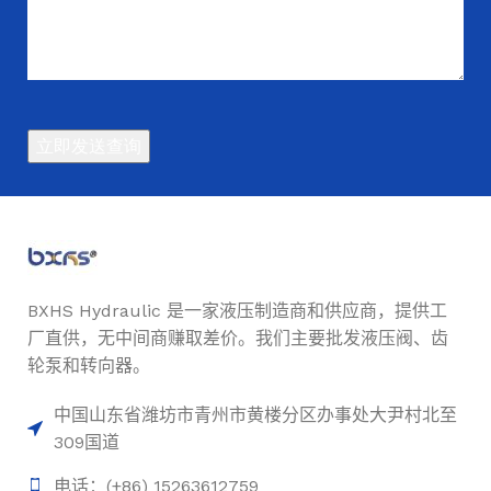
BXHS Hydraulic 是一家液压制造商和供应商，提供工
厂直供，无中间商赚取差价。我们主要批发液压阀、齿
轮泵和转向器。
中国山东省潍坊市青州市黄楼分区办事处大尹村北至
309国道
电话：(+86) 15263612759