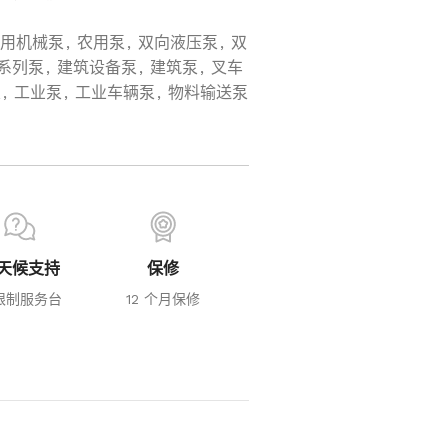
用机械泵
,
农用泵
,
双向液压泵
,
双
 系列泵
,
建筑设备泵
,
建筑泵
,
叉车
泵
,
工业泵
,
工业车辆泵
,
物料输送泵
天候支持
保修
限制服务台
12 个月保修