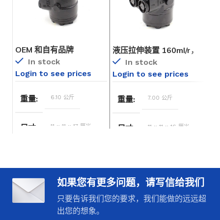
OEM 和自有品牌
液压拉伸装置 160ml/r，
液
Streering Unit BZZ1-
16L/min - 为 OEM、ODM
L/
In stock
In stock
E50A - 全球制造解决方案
和自有品牌提供全球制造
P
Login to see prices
Login to see prices
Lo
服务
造
6.10 公斤
重量
7.00 公斤
重量
11 × 11 × 17 厘米
尺寸
11 × 11 × 16 厘米
尺寸
50 ml/r
位移
160 毫升/转
位移
如果您有更多问题，请写信给我们
4 升/分钟
额定流量
16 升/分钟
额定流量
只要告诉我们您的要求，我们能做的远远超
出您的想象。
16 兆
最大输入压力
17.5 兆
最大输入压力