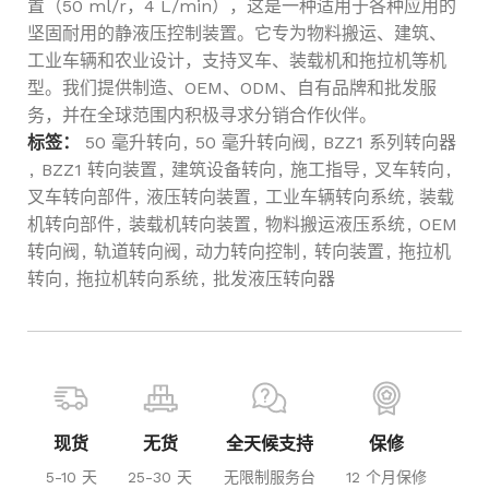
置（50 ml/r，4 L/min），这是一种适用于各种应用的
坚固耐用的静液压控制装置。它专为物料搬运、建筑、
工业车辆和农业设计，支持叉车、装载机和拖拉机等机
型。我们提供制造、OEM、ODM、自有品牌和批发服
务，并在全球范围内积极寻求分销合作伙伴。
标签：
50 毫升转向
,
50 毫升转向阀
,
BZZ1 系列转向器
,
BZZ1 转向装置
,
建筑设备转向
,
施工指导
,
叉车转向
,
叉车转向部件
,
液压转向装置
,
工业车辆转向系统
,
装载
机转向部件
,
装载机转向装置
,
物料搬运液压系统
,
OEM
转向阀
,
轨道转向阀
,
动力转向控制
,
转向装置
,
拖拉机
转向
,
拖拉机转向系统
,
批发液压转向器
现货
无货
全天候支持
保修
5-10 天
25-30 天
无限制服务台
12 个月保修