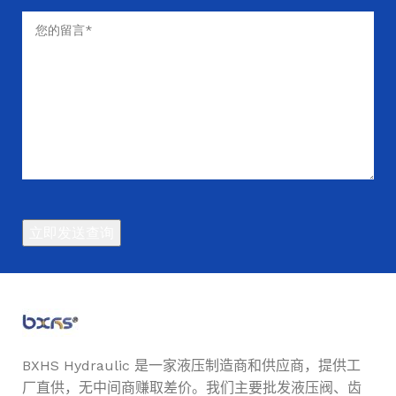
6
泄压阀压力设置
兆
帕、
7 兆
帕、
8
兆
帕、
10
兆
帕、
12
兆
帕、
14
兆
帕、
15
兆
帕、
16
兆
帕、
17.5
兆帕
BXHS Hydraulic 是一家液压制造商和供应商，提供工
100
最大输入速度
厂直供，无中间商赚取差价。我们主要批发液压阀、齿
转/分，