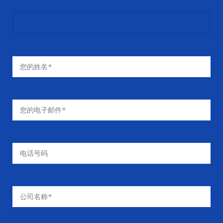
帕
帕
2.5 兆帕
最大背压
2.5 兆帕
最大背压
铸铁
材料
铸铁
材料
可定制
阀块
可定制
阀块
BZZ1-E50A
产品型号
12 兆
减震阀压力设置
50 ml/r
帕,13
兆帕,14
兆帕,16
兆帕,18
兆
帕,20
兆帕,21
兆
帕,22
兆
帕,23.5
兆帕