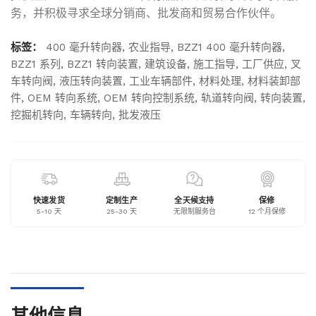
务，并积极寻求全球分销商、批发商和贸易合作伙伴。
标签：
400 毫升转向器
,
农业指导
,
BZZ1 400 毫升转向器
,
BZZ1 系列
,
BZZ1 转向装置
,
建筑设备
,
施工指导
,
工厂供应
,
叉
车转向阀
,
液压转向装置
,
工业车辆部件
,
材料处理
,
材料装卸部
件
,
OEM 转向系统
,
OEM 转向控制系统
,
轨道转向阀
,
转向装置
,
挖掘机转向
,
车辆转向
,
批发液压
快速发货
定制生产
全天候支持
保修
5-10 天
25-30 天
无限制服务台
12 个月保修
其他信息