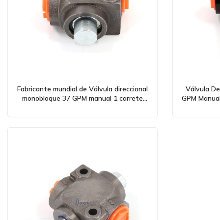
Fabricante mundial de Válvula direccional
Válvula De
monobloque 37 GPM manual 1 carrete
GPM Manual 
QHF20A - OEM y suministro al por mayor