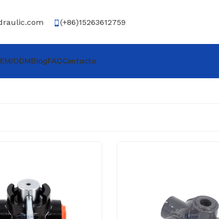
draulic.com
(+86)15263612759
 OEM/ODM
Blog
FAQ
Contacto