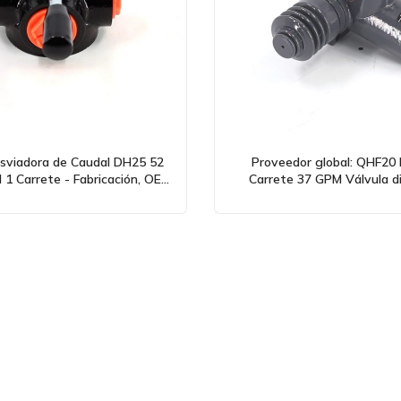
sviadora de Caudal DH25 52
Proveedor global: QHF20 
1 Carrete - Fabricación, OEM
Carrete 37 GPM Válvula di
y Mayorista
monobloque para la venta al
OEM