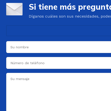
Si tiene más pregunt
Díganos cuáles son sus necesidades, pode