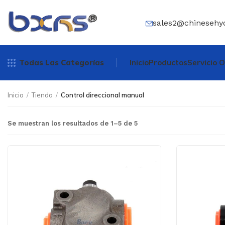
sales2@chinesehy
Todas Las Categorías
Inicio
Productos
Servicio
Inicio
/
Tienda
/
Control direccional manual
Se muestran los resultados de 1–5 de 5