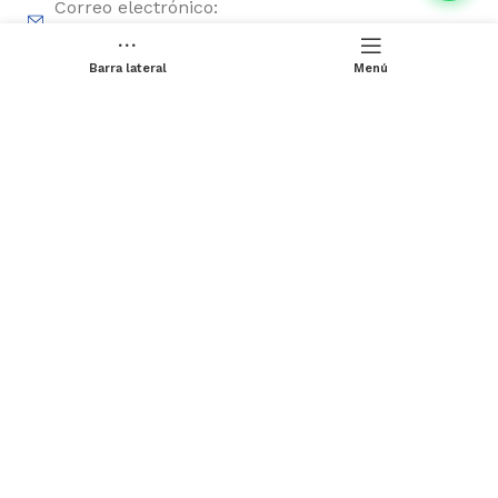
Correo electrónico:
sales2@chinesehydraulic.com
Barra lateral
Menú
Enlaces rápidos
Productos
Empresa
Servicio OEM/ODM
Contacto
Política de privacidad
Descargue el catálogo de productos: