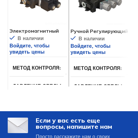
Электромагнитный
Ручной Регулирующий
Эл
Регулирующий
Клапан HSSD8
ий
В наличии
В наличии
Клапан Направления
Кл
Войдите, чтобы
Войдите, чтобы
Во
HSSD8
увидеть цены
увидеть цены
ув
соленоид
МЕТОД КОНТРОЛЯ
руко
МЕТОД КОНТРОЛЯ
Гидравлическое
ДАВЛЕНИЕ СРЕДЫ
Гид
ДАВЛЕНИЕ СРЕДЫ
масло на
мас
основе
осн
минерального
мин
масла
мас
Если у вас есть еще
80 л/
НОМИНАЛЬНЫЙ РАСХОД
НОМИНАЛЬНЫЙ РАСХОД
мин (21
вопросы, напишите нам
галлон/
мин)
Просто расскажите нам о своих