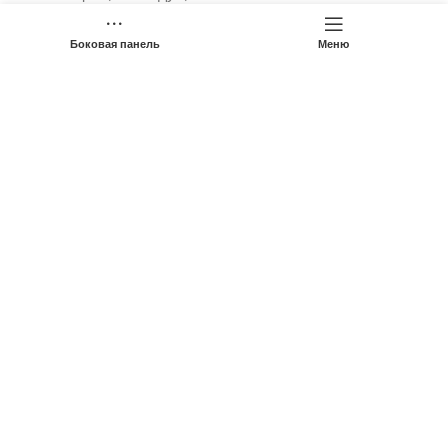
Телефон: (+86) 15263612759
Боковая панель
Меню
Электронная почта:
sales2@chinesehydraulic.com
Быстрые ссылки
Продукция
О компании
OEM/ODM Сервис
Контакты
Политика конфиденциальности