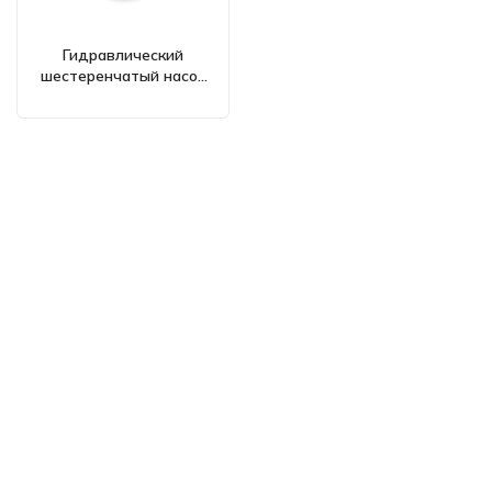
Гидравлический
шестеренчатый насос
100 куб.см/об CBHST1-
ISO-100
Двунаправленные
решения для потока