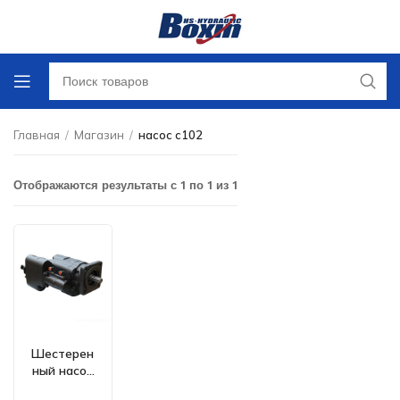
Главная
/
Магазин
/
насос c102
Отображаются результаты с 1 по 1 из 1
Шестерен
ный насос
C102