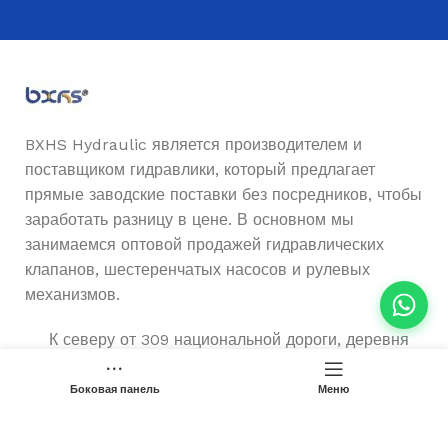
BXHS Hydraulic является производителем и
поставщиком гидравлики, который предлагает
прямые заводские поставки без посредников, чтобы
заработать разницу в цене. В основном мы
занимаемся оптовой продажей гидравлических
клапанов, шестеренчатых насосов и рулевых
механизмов.
К северу от 309 национальной дороги, деревня
Даинь, офис подрайона Хуанлоу, Цинчжоу, город
Вэйфан, Шаньдун, Китай
Боковая панель
Меню
Телефон: (+86) 15263612759