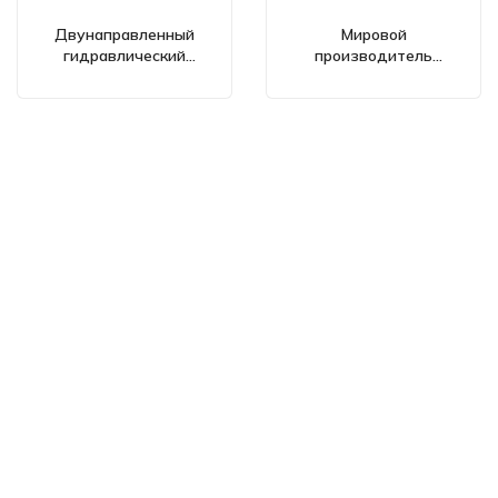
Двунаправленный
Мировой
гидравлический
производитель
шестеренчатый насос
двунаправленных
CBHL-2000 с рабочим
гидравлических
объемом 50 куб. см/об
шестеренчатых
для промышленного
насосов 50 куб. см/об
использования
(серия CBHL-2000)