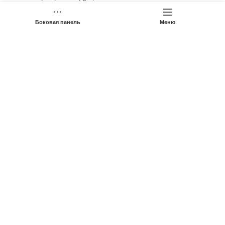
Телефон: (+86) 15263612759
Боковая панель
Меню
Электронная почта:
sales2@chinesehydraulic.com
Быстрые ссылки
Продукция
О компании
OEM/ODM Сервис
Контакты
Политика конфиденциальности